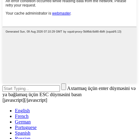
Axtarmaq üçün enter düyməsini və
ya bağlamaq üçün ESC düyməsini basın
[javascript]
[/javascript]
English
French
German
Portuguese
Spanish
Russian