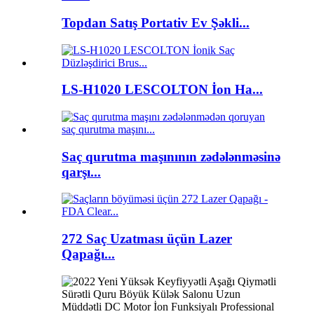
Topdan Satış Portativ Ev Şəkli...
LS-H1020 LESCOLTON İon Ha...
Saç qurutma maşınının zədələnməsinə
qarşı...
272 Saç Uzatması üçün Lazer
Qapağı...