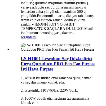
ionlu saç qurutma maşınının təkmilləşdirilmiş
versiyası.Güclü saç qurutma maşını ənənəvi
fenlərdən daha yüngül olan təxminən 500 q
yüngüldür.Erqonomik tutacaq dizaynı rahat tutuş
təmin edir və istifadə zamanı qolun yükünü
azaldır.● [MƏNFİ İON VƏ SABİT
TEMPERATUR SAÇLARA QULLUQ] Mənfi
ion buraxma texnologiyası, davam...
sorğu
detal
LS-H1001 Lescolton Saç Düzləşdirici
Fırça Quruducu PRO Fen Fən Fırçası
İsti Hava Fırçası
1, Xüsusi isti tüklər, eyni zamanda quru, hamar
və saç düzümünə kömək edir.
2, Gərginlik: 110V/60Hz, 220V/50Hz
3, 1000W böyük güc, saçların tez qurumasına
kömək edir