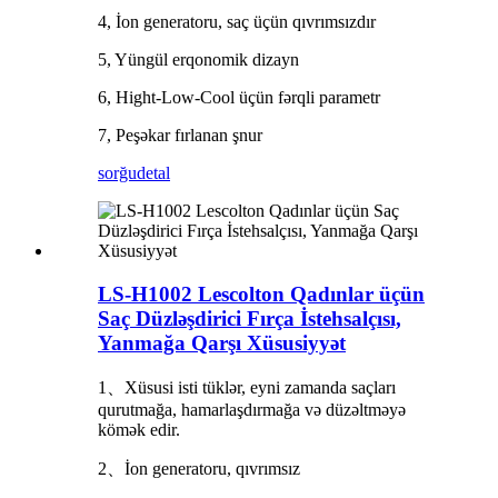
4, İon generatoru, saç üçün qıvrımsızdır
5, Yüngül erqonomik dizayn
6, Hight-Low-Cool üçün fərqli parametr
7, Peşəkar fırlanan şnur
sorğu
detal
LS-H1002 Lescolton Qadınlar üçün
Saç Düzləşdirici Fırça İstehsalçısı,
Yanmağa Qarşı Xüsusiyyət
1、Xüsusi isti tüklər, eyni zamanda saçları
qurutmağa, hamarlaşdırmağa və düzəltməyə
kömək edir.
2、İon generatoru, qıvrımsız