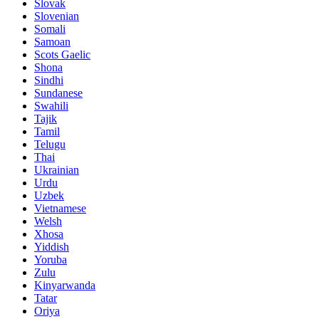
Slovak
Slovenian
Somali
Samoan
Scots Gaelic
Shona
Sindhi
Sundanese
Swahili
Tajik
Tamil
Telugu
Thai
Ukrainian
Urdu
Uzbek
Vietnamese
Welsh
Xhosa
Yiddish
Yoruba
Zulu
Kinyarwanda
Tatar
Oriya