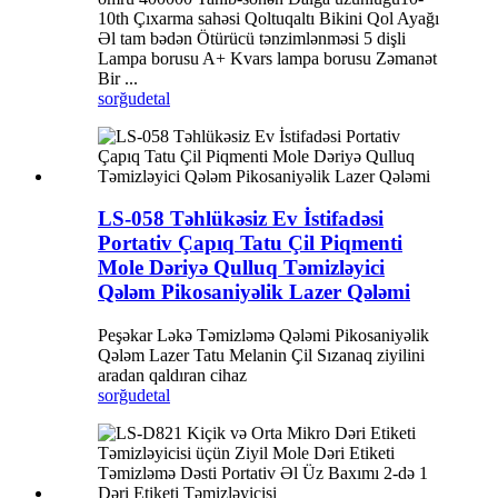
10th Çıxarma sahəsi Qoltuqaltı Bikini Qol Ayağı
Əl tam bədən Ötürücü tənzimlənməsi 5 dişli
Lampa borusu A+ Kvars lampa borusu Zəmanət
Bir ...
sorğu
detal
LS-058 Təhlükəsiz Ev İstifadəsi
Portativ Çapıq Tatu Çil Piqmenti
Mole Dəriyə Qulluq Təmizləyici
Qələm Pikosaniyəlik Lazer Qələmi
Peşəkar Ləkə Təmizləmə Qələmi Pikosaniyəlik
Qələm Lazer Tatu Melanin Çil Sızanaq ziyilini
aradan qaldıran cihaz
sorğu
detal