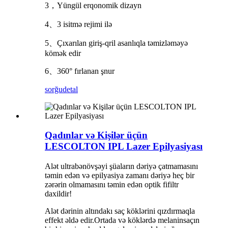
3，Yüngül erqonomik dizayn
4、3 isitmə rejimi ilə
5、Çıxarılan giriş-qril asanlıqla təmizləməyə
kömək edir
6、360° fırlanan şnur
sorğu
detal
Qadınlar və Kişilər üçün
LESCOLTON IPL Lazer Epilyasiyası
Alət ultrabənövşəyi şüaların dəriyə çatmamasını
təmin edən və epilyasiya zamanı dəriyə heç bir
zərərin olmamasını təmin edən optik fifiltr
daxildir!
Alət dərinin altındakı saç köklərini qızdırmaqla
effekt əldə edir.Ortada və köklərdə melanin
saçın