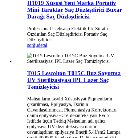
H1019 Xüsusi Yeni Marka Portativ
Mini Taraklar Saç Düzləşdirici Buxar
Darağı Saç Düzləşdiricisi
Professional İstehsalçı Elektrik Ptc Sürətli
Qızdırılan Saç Düzləşdiricisi Portativ Saç
Düzləşdiricisi
sorğu
detal
T015 Lescolton T015C Buz Soyutma
UV Sterilizasiyası IPL Lazer Saç
Təmizləyicisi
Məhsulların təsviri Xüsusiyyət Piqmentlərin
çıxarılması, Epilyasiya, Dərinin
Cavanlaşdırılması, Piqmentasiya Korrektorları,
daimi epilyasiya+UV dezinfeksiyası Evdə
İstifadə üçün Tətbiq Məhsulun adı qalıcı
epilyasiya UV dezinfeksiyası dərini
cavanlaşdıran epilyasiya Enerji 5.4J/sm2 Lampa
ömrü 400000 Yanıb-sönən Dalğa uzunluğu10-