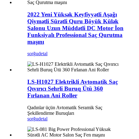
2022 Yeni Yüksək Keyfiyyətli Aşağı
Qiymətli Sürətli Quru Böyük Külək
Salonu Uzun Müddətli DC Motor İon
Funksiyalı Professional Saç Qurutma
maşını
sorğu
detal
LS-H1027 Elektrikli Avtomatik Saç
Qıvırıcı Sehrli Buruq Ütü 360
Fırlanan Ani Roller
Qadınlar üçün Avtomatik Seramik Saç
Şekillendirme Buruqları
sorğu
detal