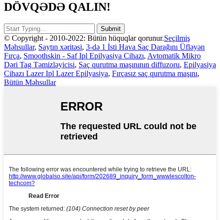
DÖVQƏDƏ QALIN!
© Copyright - 2010-2022: Bütün hüquqlar qorunur.
Seçilmiş
Məhsullar
,
Saytın xəritəsi
,
3-də 1 İsti Hava Saç Darağını Üfləyən
Fırça
,
Smoothskin - Saf Ipl Epilyasiya Cihazı
,
Avtomatik Mikro
Dəri Tag Təmizləyicisi
,
Saç qurutma maşınının diffuzoru
,
Epilyasiya
Cihazı Lazer Ipl Lazer Epilyasiya
,
Fırçasız saç qurutma maşını
,
Bütün Məhsullar