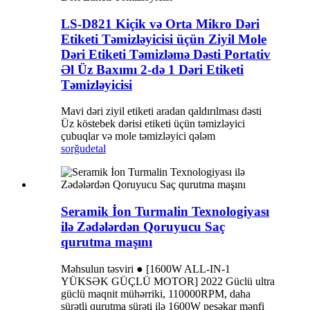
LS-D821 Kiçik və Orta Mikro Dəri
Etiketi Təmizləyicisi üçün Ziyil Mole
Dəri Etiketi Təmizləmə Dəsti Portativ
Əl Üz Baxımı 2-də 1 Dəri Etiketi
Təmizləyicisi
Mavi dəri ziyil etiketi aradan qaldırılması dəsti
Üz köstebek dərisi etiketi üçün təmizləyici
çubuqlar və mole təmizləyici qələm
sorğu
detal
Seramik İon Turmalin Texnologiyası
ilə Zədələrdən Qoruyucu Saç
qurutma maşını
Məhsulun təsviri ● [1600W ALL-IN-1
YÜKSƏK GÜÇLÜ MOTOR] 2022 Güclü ultra
güclü maqnit mühərriki, 110000RPM, daha
sürətli qurutma sürəti ilə 1600W peşəkar mənfi