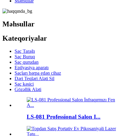
Məhsullar
Məhsullar
Kateqoriyalar
Saç Tarağı
Saç Buruq
Saç qurudan
Epilyasiya aparatı
Saçları bərpa edən cihaz
Dəri Teqləri Aləti Sil
Saç kəsici
Gözəllik Aləti
LS-081 Professional Salon I...