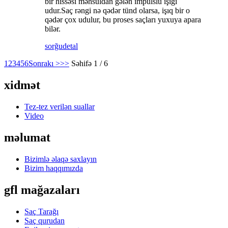
bir hissəsi məhsuldan gələn impulslu işığı
udur.Saç rəngi nə qədər tünd olarsa, işıq bir o
qədər çox udulur, bu proses saçları yuxuya apara
bilər.
sorğu
detal
1
2
3
4
5
6
Sonrakı >
>>
Səhifə 1 / 6
xidmət
Tez-tez verilən suallar
Video
məlumat
Bizimlə əlaqə saxlayın
Bizim haqqımızda
gfl mağazaları
Saç Tarağı
Saç qurudan