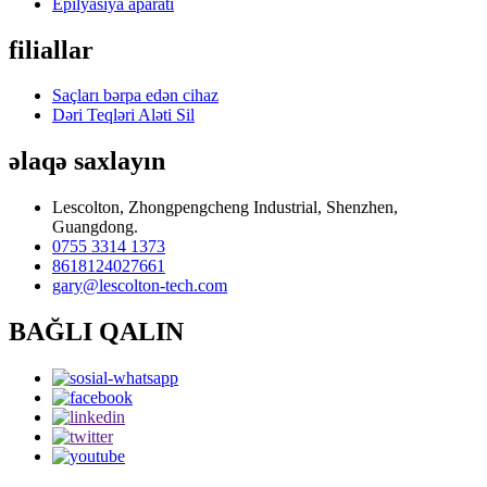
Epilyasiya aparatı
filiallar
Saçları bərpa edən cihaz
Dəri Teqləri Aləti Sil
əlaqə saxlayın
Lescolton, Zhongpengcheng Industrial, Shenzhen,
Guangdong.
0755 3314 1373
8618124027661
gary@lescolton-tech.com
BAĞLI QALIN