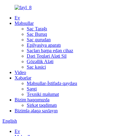
Ev
Məhsullar
Saç Tarağı
Saç Buruq
Saç qurudan
Epilyasiya aparatı
Saçları bərpa edən cihaz
Dəri Teqləri Aləti Sil
Gözəllik Aləti
Saç kəsici
Video
Xəbərlər
Məhsullar-İstifadə qaydası
Sərgi
Texniki məlumat
Bizim haqqımızda
Şirkət təqdimatı
Bizimlə əlaqə saxlayın
English
Ev