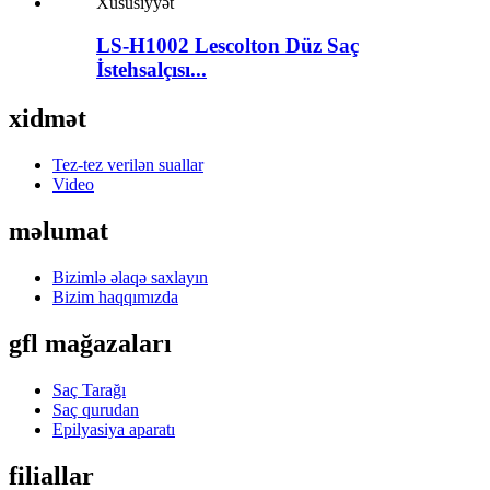
LS-H1002 Lescolton Düz Saç
İstehsalçısı...
xidmət
Tez-tez verilən suallar
Video
məlumat
Bizimlə əlaqə saxlayın
Bizim haqqımızda
gfl mağazaları
Saç Tarağı
Saç qurudan
Epilyasiya aparatı
filiallar