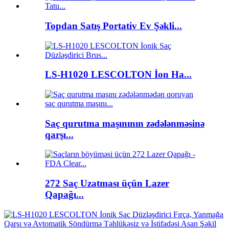
Topdan Satış Portativ Ev Şəkli...
LS-H1020 LESCOLTON İon Ha...
Saç qurutma maşınının zədələnməsinə
qarşı...
272 Saç Uzatması üçün Lazer
Qapağı...