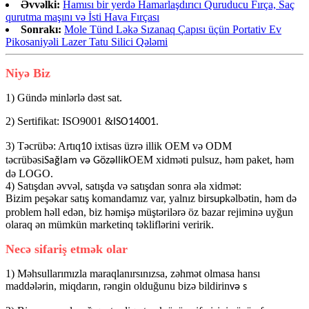
Əvvəlki:
Hamısı bir yerdə Hamarlaşdırıcı Quruducu Fırça, Saç
qurutma maşını və İsti Hava Fırçası
Sonrakı:
Mole Tünd Ləkə Sızanaq Çapısı üçün Portativ Ev
Pikosaniyəli Lazer Tatu Silici Qələmi
Niyə Biz
1) Gündə minlərlə dəst sat.
2) Sertifikat: ISO9001 &
.
ISO14001
3) Təcrübə: Artıq
ixtisas üzrə illik OEM və ODM
10
təcrübəsi
OEM xidməti pulsuz, həm paket, həm
Sağlam və Gözəllik
də LOGO.
4) Satışdan əvvəl, satışda və satışdan sonra əla xidmət:
Bizim peşəkar satış komandamız var, yalnız bir
kəlbətin, həm də
sup
problem həll edən, biz həmişə müştərilərə öz bazar rejiminə uyğun
olaraq ən mümkün marketinq təkliflərini veririk.
Necə sifariş etmək olar
1) Məhsullarımızla maraqlanırsınızsa, zəhmət olmasa hansı
maddələrin, miqdarın, rəngin olduğunu bizə bildirin
və s