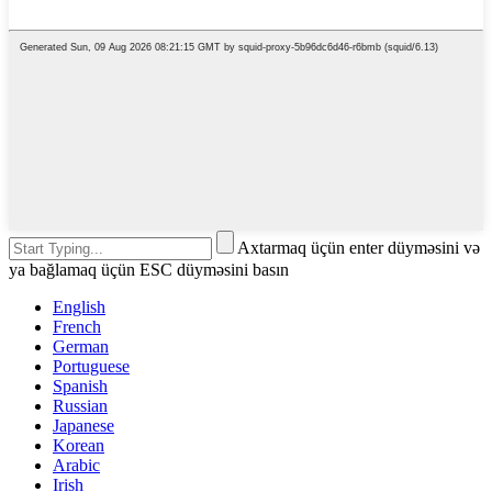
Axtarmaq üçün enter düyməsini və
ya bağlamaq üçün ESC düyməsini basın
English
French
German
Portuguese
Spanish
Russian
Japanese
Korean
Arabic
Irish