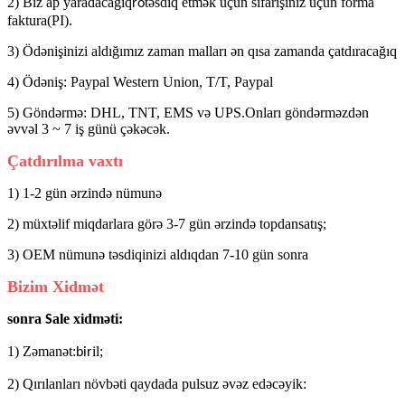
2) Biz ap yaradacağıq
təsdiq etmək üçün sifarişiniz üçün forma
ro
faktura(PI).
3) Ödənişinizi aldığımız zaman malları ən qısa zamanda çatdıracağıq
4) Ödəniş: Paypal Western Union, T/T, Paypal
5) Göndərmə: DHL, TNT, EMS və UPS.Onları göndərməzdən
əvvəl 3 ~ 7 iş günü çəkəcək.
Çatdırılma vaxtı
1) 1-2 gün ərzində nümunə
2) müxtəlif miqdarlara görə 3-7 gün ərzində topdansatış;
3) OEM nümunə təsdiqinizi aldıqdan 7-10 gün sonra
Bizim Xidmət
sonra
ale xidməti:
S
1) Zəmanət:
il;
bir
2) Qırılanları növbəti qaydada pulsuz əvəz edəcəyik: