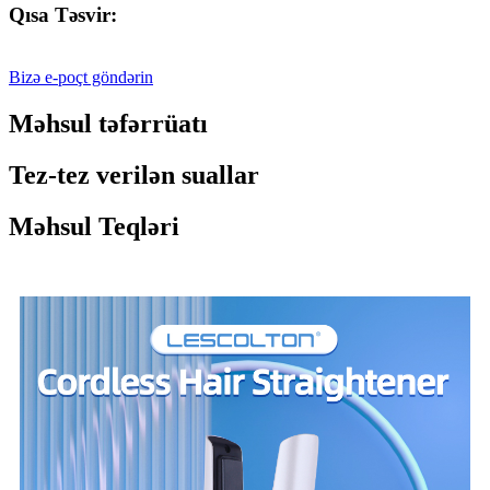
Qısa Təsvir:
Bizə e-poçt göndərin
Məhsul təfərrüatı
Tez-tez verilən suallar
Məhsul Teqləri