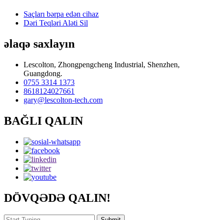
Saçları bərpa edən cihaz
Dəri Teqləri Aləti Sil
əlaqə saxlayın
Lescolton, Zhongpengcheng Industrial, Shenzhen,
Guangdong.
0755 3314 1373
8618124027661
gary@lescolton-tech.com
BAĞLI QALIN
DÖVQƏDƏ QALIN!