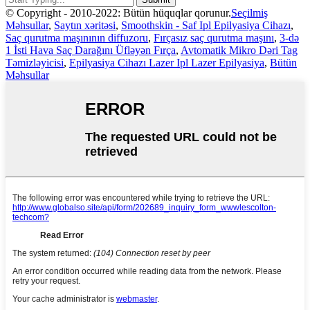
© Copyright - 2010-2022: Bütün hüquqlar qorunur.
Seçilmiş
Məhsullar
,
Saytın xəritəsi
,
Smoothskin - Saf Ipl Epilyasiya Cihazı
,
Saç qurutma maşınının diffuzoru
,
Fırçasız saç qurutma maşını
,
3-də
1 İsti Hava Saç Darağını Üfləyən Fırça
,
Avtomatik Mikro Dəri Tag
Təmizləyicisi
,
Epilyasiya Cihazı Lazer Ipl Lazer Epilyasiya
,
Bütün
Məhsullar