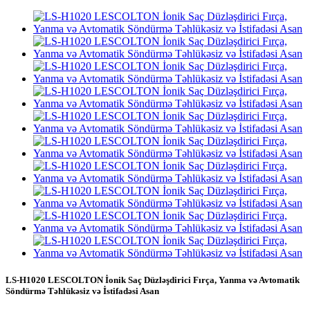
LS-H1020 LESCOLTON İonik Saç Düzləşdirici Fırça, Yanma və Avtomatik
Söndürmə Təhlükəsiz və İstifadəsi Asan