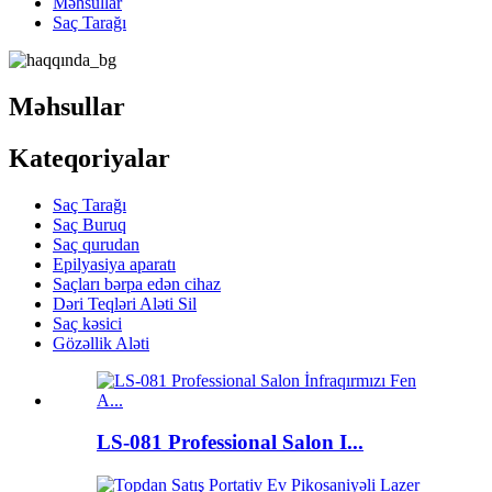
Məhsullar
Saç Tarağı
Məhsullar
Kateqoriyalar
Saç Tarağı
Saç Buruq
Saç qurudan
Epilyasiya aparatı
Saçları bərpa edən cihaz
Dəri Teqləri Aləti Sil
Saç kəsici
Gözəllik Aləti
LS-081 Professional Salon I...