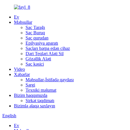
Ev
Məhsullar
Saç Tarağı
Saç Buruq
Saç qurudan
Epilyasiya aparatı
Saçları bərpa edən cihaz
Dəri Teqləri Aləti Sil
Gözəllik Aləti
Saç kəsici
Video
Xəbərlər
Məhsullar-İstifadə qaydası
Sərgi
Texniki məlumat
Bizim haqqımızda
Şirkət təqdimatı
Bizimlə əlaqə saxlayın
English
Ev